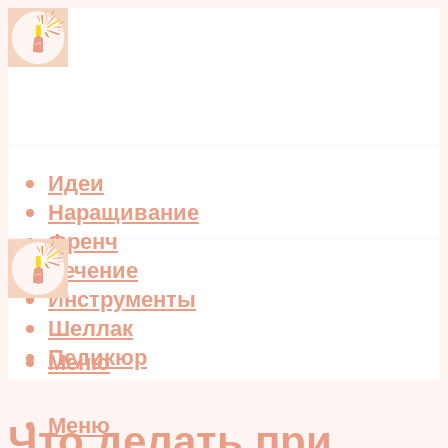
Идеи
Наращивание
Френч
Лечение
Инструменты
Шеллак
Педикюр
Меню
Меню
Что делать при