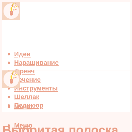
Идеи
Наращивание
Френч
Лечение
Инструменты
Шеллак
Педикюр
Меню
Меню
Выбритая полоска