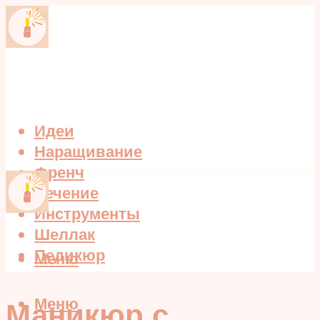
Идеи
Наращивание
Френч
Лечение
Инструменты
Шеллак
Педикюр
Меню
Меню
Маникюр с