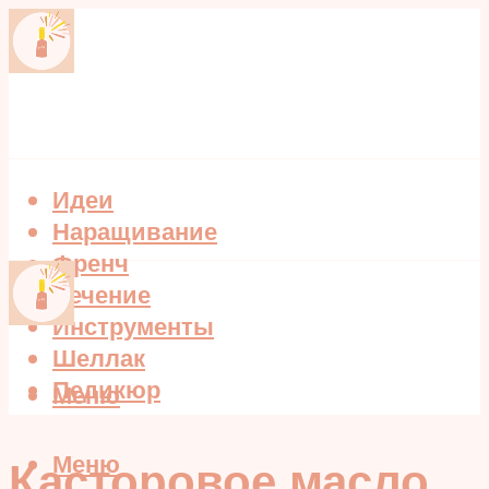
Идеи
Наращивание
Френч
Лечение
Инструменты
Шеллак
Педикюр
Меню
Меню
Касторовое масло