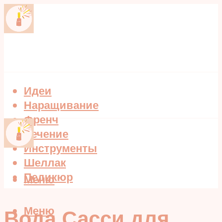
Идеи
Наращивание
Френч
Лечение
Инструменты
Шеллак
Педикюр
Меню
Меню
Вода Сасси для