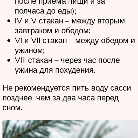
после приема пищи и за
полчаса до еды);
IV и V стакан – между вторым
завтраком и обедом;
VI и VII стакан – между обедом и
ужином;
VIII стакан – через час после
ужина для похудения.
Не рекомендуется пить воду сасси
позднее, чем за два часа перед
сном.