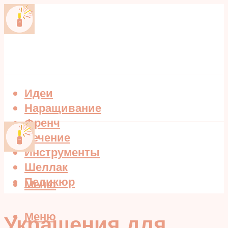
Идеи
Наращивание
Френч
Лечение
Инструменты
Шеллак
Педикюр
Меню
Меню
Украшения для