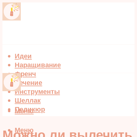
Идеи
Наращивание
Френч
Лечение
Инструменты
Шеллак
Педикюр
Меню
Меню
Можно ли вылечить