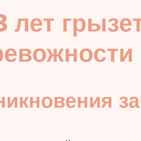
 лет грызет
ревожности
никновения з