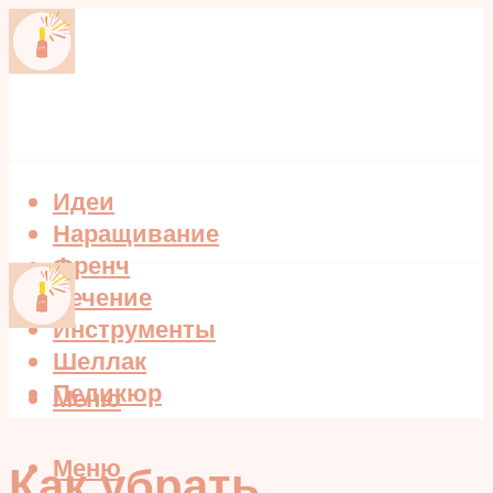
Идеи
Наращивание
Френч
Лечение
Инструменты
Шеллак
Педикюр
Меню
Меню
Как убрать