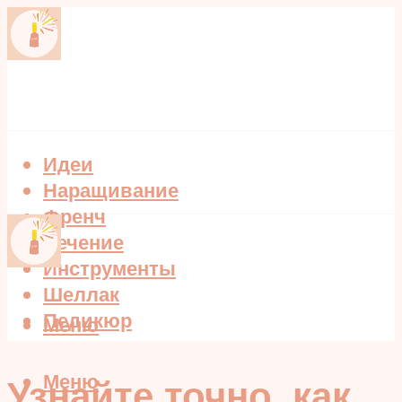
Идеи
Наращивание
Френч
Лечение
Инструменты
Шеллак
Педикюр
Меню
Меню
Узнайте точно, как