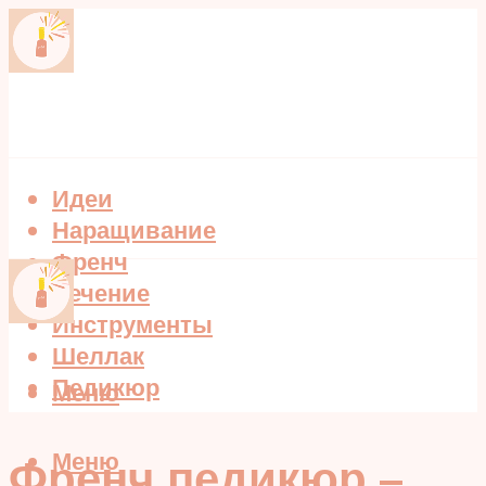
Идеи
Наращивание
Френч
Лечение
Инструменты
Шеллак
Педикюр
Меню
Меню
Френч педикюр –