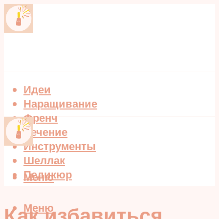
Идеи
Наращивание
Френч
Лечение
Инструменты
Шеллак
Педикюр
Меню
Меню
Как избавиться