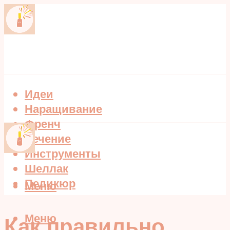
Идеи
Наращивание
Френч
Лечение
Инструменты
Шеллак
Педикюр
Меню
Меню
Как правильно