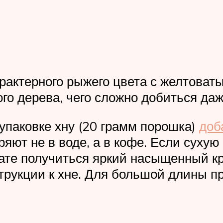
рактерного рыжего цвета с желтоват
ого дерева, чего сложно добиться да
упаковке хну (20 грамм порошка)
доб
ряют не в воде, а в кофе. Если суху
тате получиться яркий насыщенный к
трукции к хне. Для большой длины п