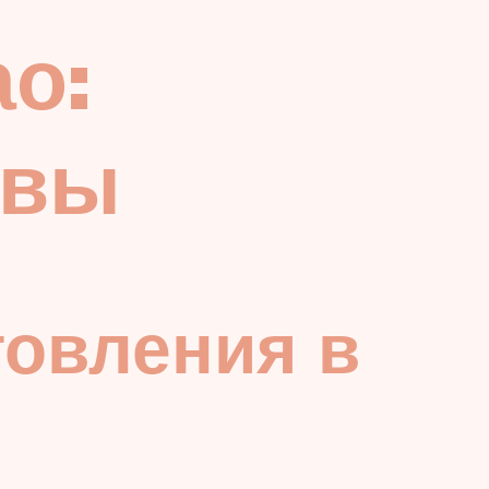
ао:
ывы
товления в