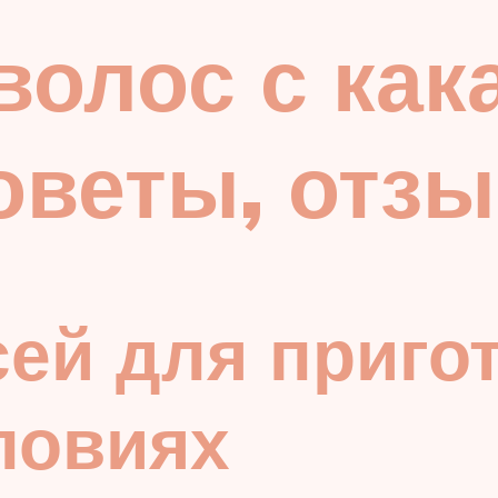
волос с как
оветы, отз
ей для приго
ловиях