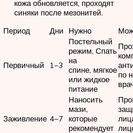
кожа обновляется, проходят
синяки после мезонитей.
Период
Дни
Нужно
Мож
Постельный
Про
режим, Спать
ком
на
Первичный
1−3
ант
спине, мягкое
по 
или жидкое
вра
питание
Наносить
Про
мази,
защ
Заживление
4−7
которые
лиц
рекомендует
лиц