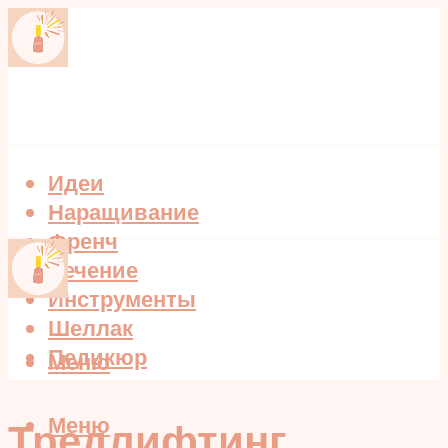
Идеи
Наращивание
Френч
Лечение
Инструменты
Шеллак
Педикюр
Меню
Меню
Тредлифтинг,