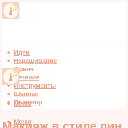
Идеи
Наращивание
Френч
Лечение
Инструменты
Шеллак
Педикюр
Меню
Меню
Макияж в стиле пин