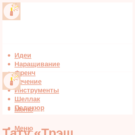
Идеи
Наращивание
Френч
Лечение
Инструменты
Шеллак
Педикюр
Меню
Меню
Тату «Трэш