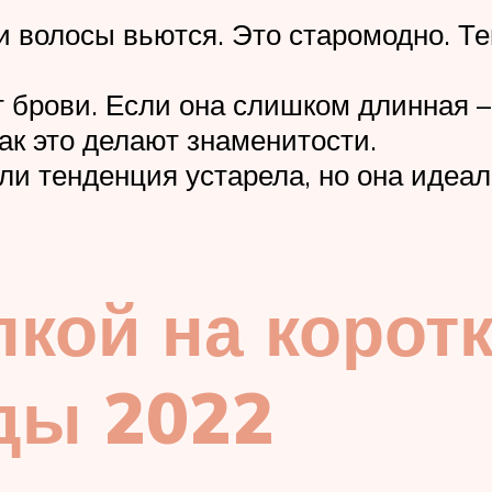
и волосы вьются. Это старомодно. Т
т брови. Если она слишком длинная –
как это делают знаменитости.
сли тенденция устарела, но она идеа
лкой на корот
ды 2022