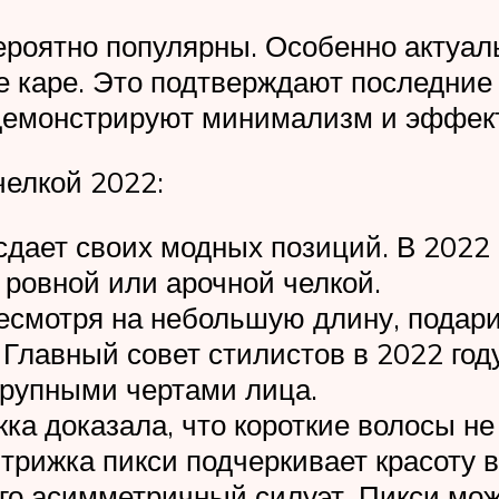
вероятно популярны. Особенно актуа
же каре. Это подтверждают последни
демонстрируют минимализм и эффект
челкой 2022:
сдает своих модных позиций. В 2022 
 ровной или арочной челкой.
есмотря на небольшую длину, подари
 Главный совет стилистов в 2022 го
крупными чертами лица.
жка доказала, что короткие волосы н
трижка пикси подчеркивает красоту в
го асимметричный силуэт. Пикси мож