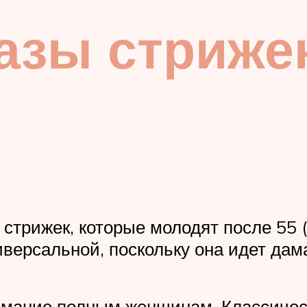
азы стриже
 стрижек, которые молодят после 55
ниверсальной, поскольку она идет да
нимание полным женщинам. Классичес