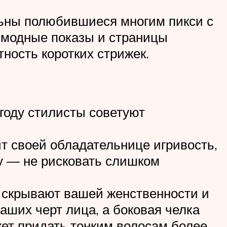
льны полюбившиеся многим пикси с
е модные показы и страницы
ность коротких стрижек.
году стилисты советуют
т своей обладательнице игривость,
ду — не рисковать слишком
е скрывают вашей женственности и
аших черт лица, а боковая челка
ет придать тонким волосам более