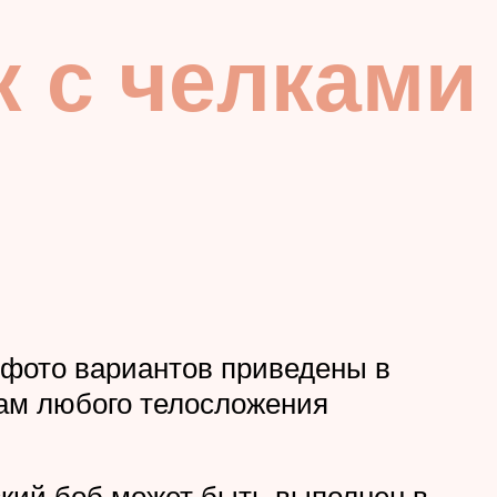
к с челками
 (фото вариантов приведены в
мам любого телосложения
кий боб может быть выполнен в