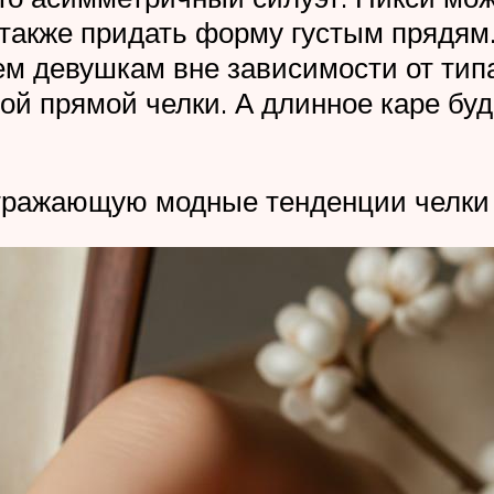
 также придать форму густым прядям
ем девушкам вне зависимости от тип
той прямой челки. А длинное каре бу
тражающую модные тенденции челки 