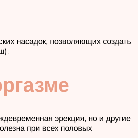
ских насадок, позволяющих создать
ш).
оргазме
девременная эрекция, но и другие
олезна при всех половых