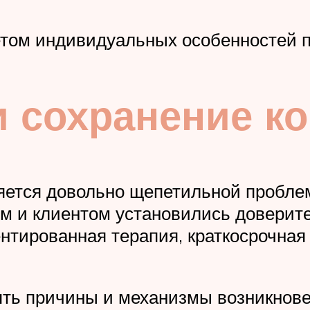
етом индивидуальных особенностей п
и сохранение ко
яется довольно щепетильной проблем
ом и клиентом установились доверит
нтированная терапия, краткосрочная
ять причины и механизмы возникнове