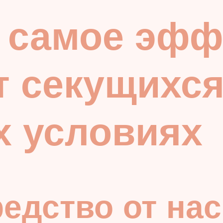
 самое эфф
т секущихс
х условиях
едство от на