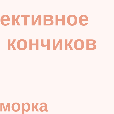
ективное
я кончиков
сморка