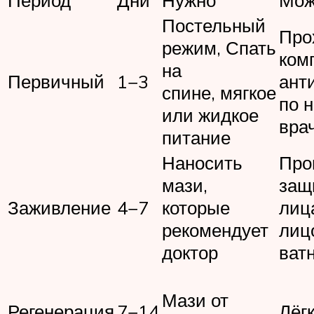
Постельный
Про
режим, Спать
ком
на
Первичный
1−3
ант
спине, мягкое
по 
или жидкое
вра
питание
Наносить
Про
мази,
защ
Заживление
4−7
которые
лиц
рекомендует
лиц
доктор
ват
Мази от
Регенерация
7−14
Лёг