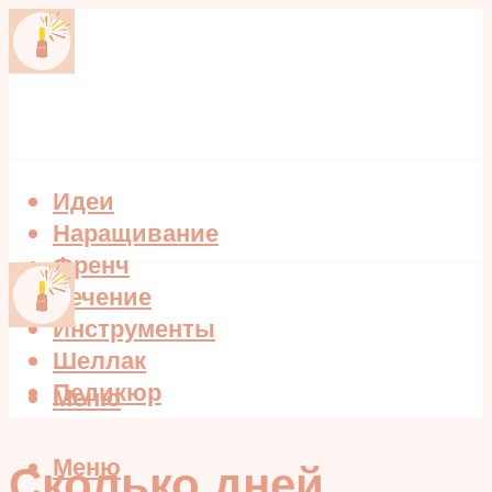
Идеи
Наращивание
Френч
Лечение
Инструменты
Шеллак
Педикюр
Меню
Меню
Сколько дней