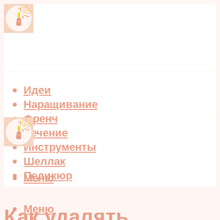
Идеи
Наращивание
Френч
Лечение
Инструменты
Шеллак
Педикюр
Меню
Меню
Как удалять