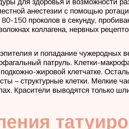
дуры для здоровья и возможности ра
 местной анестезии с помощью рота
80-150 проколов в секунду, пробива
волокнах коллагена, нервных рецепто
эпителия и попадание чужеродных 
рофагальный патруль. Клетки-макроф
 подкожно-жировой клетчатке. Остал
ты – структурные клетки. Мелкие ч
лах. Красители выводятся только шл
ления татуиро