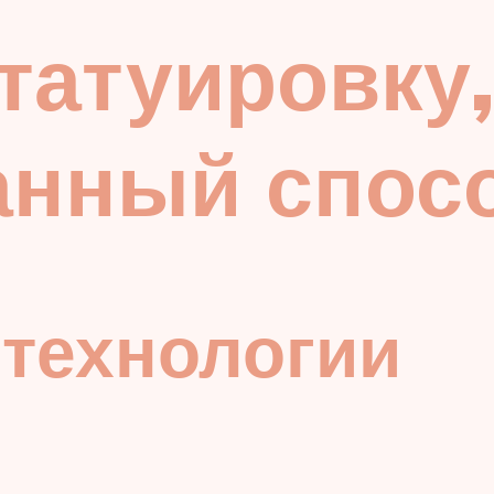
 татуировку
анный спос
технологии