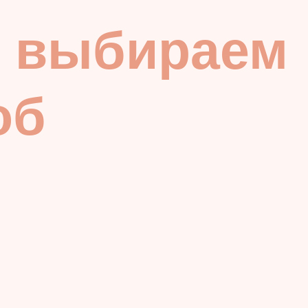
, выбираем
об