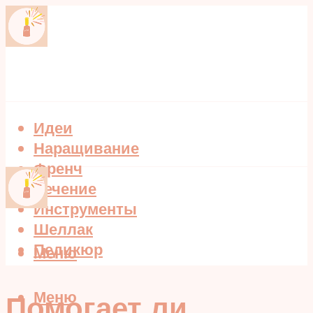
Идеи
Наращивание
Френч
Лечение
Инструменты
Шеллак
Педикюр
Меню
Меню
Помогает ли