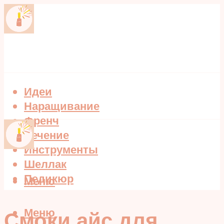
Идеи
Наращивание
Френч
Лечение
Инструменты
Шеллак
Педикюр
Меню
Меню
Смоки айс для