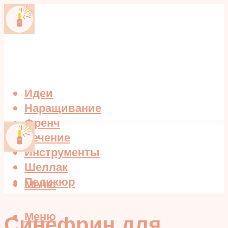
Идеи
Наращивание
Френч
Лечение
Инструменты
Шеллак
Педикюр
Меню
Меню
Синефрин для