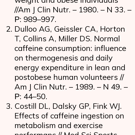
//Am J Clin Nutr. – 1980. – N 33. –
Р: 989–997.
Dulloo AG, Geissler CA, Horton
T, Collins A, Miller DS. Normal
caffeine consumption: influence
on thermogenesis and daily
energy expenditure in lean and
postobese human volunteers //
Am J Clin Nutr. – 1989. – N 49. –
Р: 44–50.
Costill DL, Dalsky GP, Fink WJ.
Effects of caffeine ingestion on
metabolism and exercise
performanc // Med Sci Sports