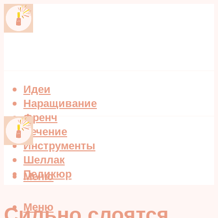
Идеи
Наращивание
Френч
Лечение
Инструменты
Шеллак
Педикюр
Меню
Меню
Сильно слоятся