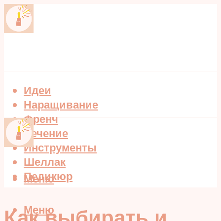
Идеи
Наращивание
Френч
Лечение
Инструменты
Шеллак
Педикюр
Меню
Меню
Как выбирать и