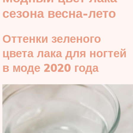
сезона весна-лето
Оттенки зеленого
цвета лака для ногтей
в моде 2020 года