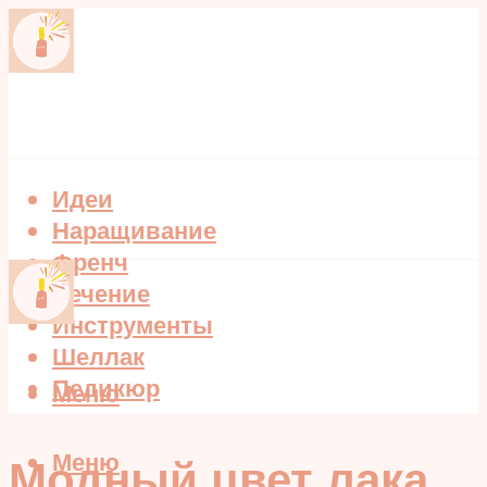
Идеи
Наращивание
Френч
Лечение
Инструменты
Шеллак
Педикюр
Меню
Меню
Модный цвет лака