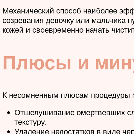
Механический способ наиболее эфф
созревания девочку или мальчика ну
кожей и своевременно начать чистит
Плюсы и мин
К несомненным плюсам процедуры мо
Отшелушивание омертвевших сло
текстуру.
Удаление недостатков в виде че