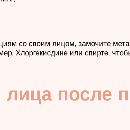
циям со своим лицом, замочите мет
р, Хлоргекисдине или спирте, чтоб
й лица после