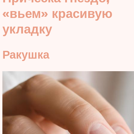
«вьем» красивую
укладку
Ракушка