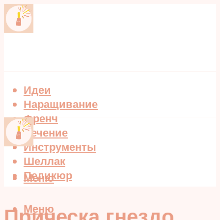
Идеи
Наращивание
Френч
Лечение
Инструменты
Шеллак
Педикюр
Меню
Меню
Прическа гнездо,