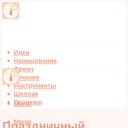
Идеи
Наращивание
Френч
Лечение
Инструменты
Шеллак
Педикюр
Меню
Меню
Праздничный