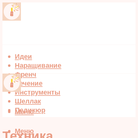
Идеи
Наращивание
Френч
Лечение
Инструменты
Шеллак
Педикюр
Меню
Меню
Техника