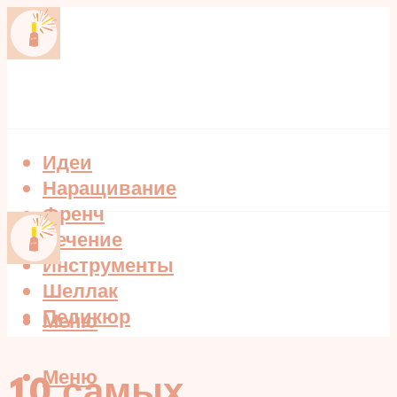
Идеи
Наращивание
Френч
Лечение
Инструменты
Шеллак
Педикюр
Меню
Меню
10 самых