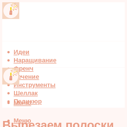
Идеи
Наращивание
Френч
Лечение
Инструменты
Шеллак
Педикюр
Меню
Меню
Вырезаем полоски