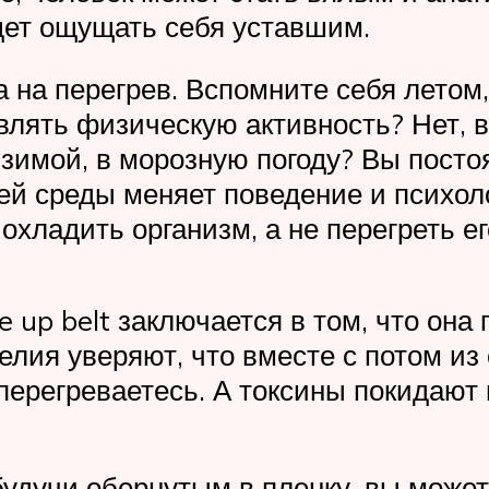
удет ощущать себя уставшим.
 на перегрев. Вспомните себя летом, 
являть физическую активность? Нет, 
я зимой, в морозную погоду? Вы посто
й среды меняет поведение и психоло
охладить организм, а не перегреть ег
up belt заключается в том, что она 
елия уверяют, что вместе с потом из
перегреваетесь. А токсины покидают 
удучи обернутым в пленку, вы может