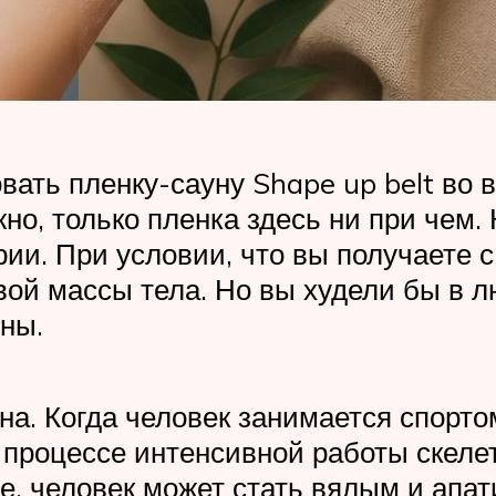
ать пленку-сауну Shape up belt во 
но, только пленка здесь ни при чем.
рии. При условии, что вы получаете 
вой массы тела. Но вы худели бы в л
ны.
на. Когда человек занимается спорто
в процессе интенсивной работы скеле
е, человек может стать вялым и апа