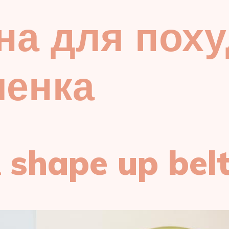
на для пох
ленка
 shape up belt