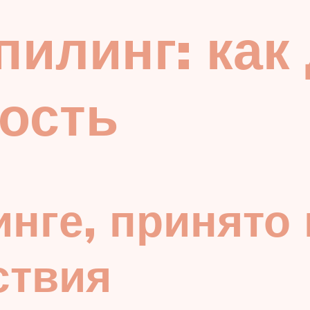
илинг: как 
ость
инге, принято
ствия