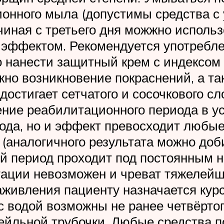
ионного мыла (допустимы средства с 
чиная с третьего дня можжно исполь
 эффектом. Рекомендуется употребле
нанести защитный крем с индексом б
но возникновение покраснений, а та
 достигает сетчатого и сосочкового 
ние реабилитационного периода в ус
ода, но и эффект превосходит любы
 (аналогичного результата можно доб
ый период проходит под постоянным 
тации невозможен и чреват тяжелей
заживления пациенту назначается ку
 с водой возможны не ранее четвёрто
ейльной трубочки. Любые средства п