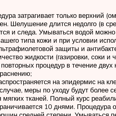
дура затрагивает только верхний (о
н. Шелушение длится недолго (в сред
ся и следа. Умываться водой можно 
 вашего типа кожи и при условии исп
льтрафиолетовой защиты и антибакт
ество жидкости (газировки, соки и ча
 повторных процедур в течение двух
краснению;
аспространяется на эпидермис на кле
случае, меры по уходу будут более 
мягких тканей. Полный курс реабили
раничивается 10 днями. Процедура о
орщин средней степени. Умываться п