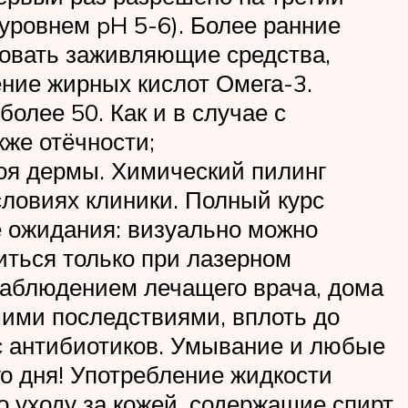
уровнем pH 5-6). Более ранние
зовать заживляющие средства,
ние жирных кислот Омега-3.
олее 50. Как и в случае с
кже отёчности;
слоя дермы. Химический пилинг
ловиях клиники. Полный курс
е ожидания: визуально можно
иться только при лазерном
наблюдением лечащего врача, дома
шими последствиями, вплоть до
рс антибиотиков. Умывание и любые
го дня! Употребление жидкости
о уходу за кожей, содержащие спирт