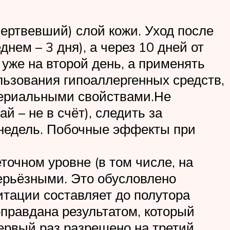
мертвевший) слой кожи. Уход после
нем – 3 дня), а через 10 дней от
уже на второй день, а применять
ользования гипоаллергенных средств,
ериальными свойствами.Не
й – не в счёт), следить за
 недель. Побочные эффекты при
точном уровне (в том числе, на
серьёзными. Это обусловлено
тации составляет до полутора
правдана результатом, который
ервый раз разрешено на третий