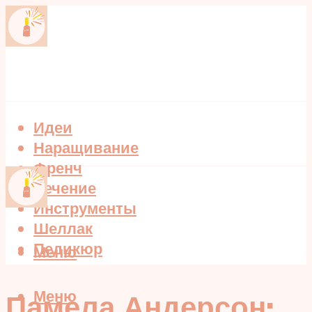
Идеи
Наращивание
Френч
Лечение
Инструменты
Шеллак
Педикюр
Меню
Меню
Памела Андерсон: