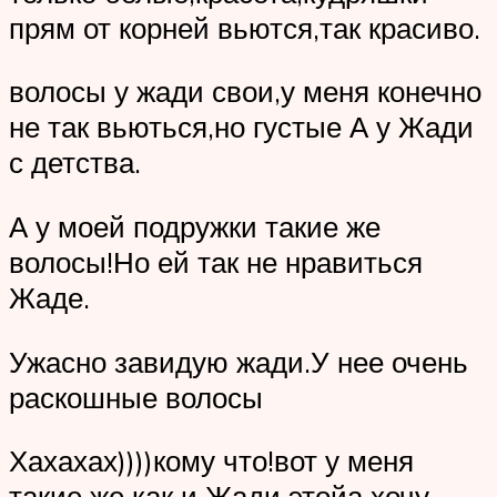
прям от корней вьются,так красиво.
волосы у жади свои,у меня конечно
не так вьються,но густые А у Жади
с детства.
А у моей подружки такие же
волосы!Но ей так не нравиться
Жаде.
Ужасно завидую жади.У нее очень
раскошные волосы
Хахахах))))кому что!вот у меня
такие же как и Жади этойа хочу