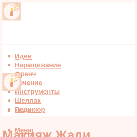
Идеи
Наращивание
Френч
Лечение
Инструменты
Шеллак
Педикюр
Меню
Меню
Макияж Жади,