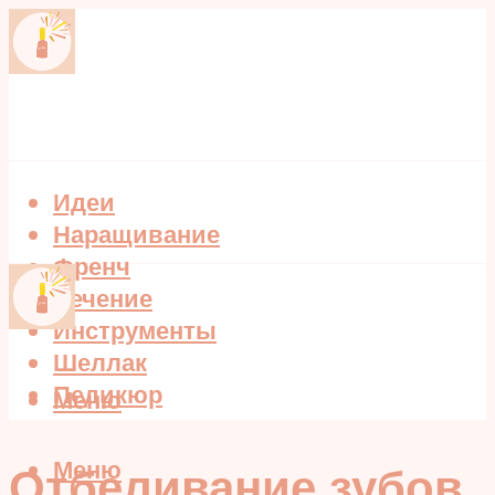
Идеи
Наращивание
Френч
Лечение
Инструменты
Шеллак
Педикюр
Меню
Меню
Отбеливание зубов