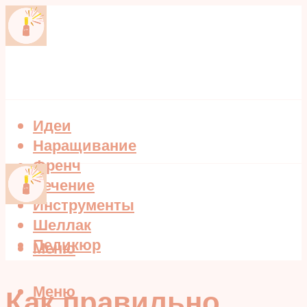
Идеи
Наращивание
Френч
Лечение
Инструменты
Шеллак
Педикюр
Меню
Меню
Как правильно