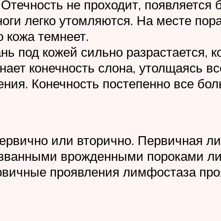
Отечность не проходит, появляется б
ноги легко утомляются. На месте пор
о кожа темнеет.
ь под кожей сильно разрастается, ко
инает конечность слона, утолщаясь в
ения. Конечность постепенно все бо
первично или вторично. Первичная л
званными врожденными пороками ли
ервичные проявления лимфостаза про