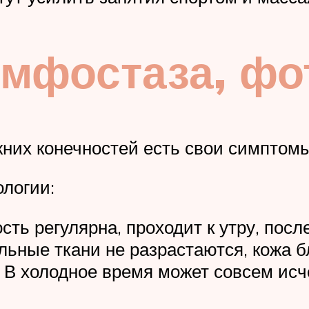
мфостаза, фо
них конечностей есть свои симптомы 
ологии:
сть регулярна, проходит к утру, посл
льные ткани не разрастаются, кожа б
 В холодное время может совсем исче