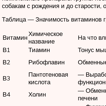
собакам с рождения и до старости, 
Таблица — Значимость витаминов г
Химическое
Витамин
На что вл
название
В1
Тиамин
Тонус мы
В2
Рибофлавин
Обменные
Пантотеновая
— Вырабо
В3
кислота
функцион
— Обменн
В4
Холин
печени