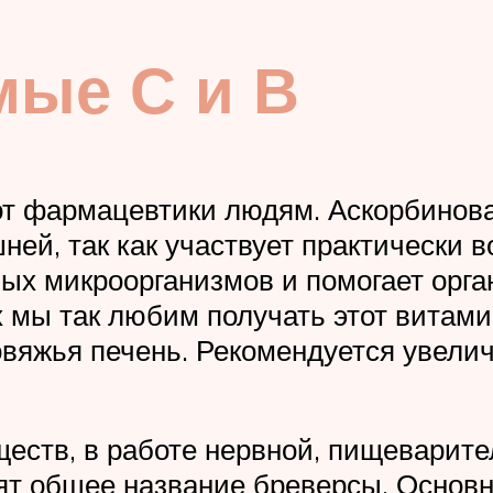
мые С и В
от фармацевтики людям. Аскорбинова
шней, так как участвует практически 
ых микроорганизмов и помогает орга
мы так любим получать этот витамин
овяжья печень. Рекомендуется увели
еств, в работе нервной, пищеварите
ят общее название бреверсы. Основ