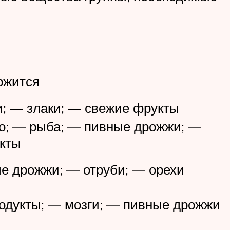
ржится
; — злаки; — свежие фрукты
о; — рыба; — пивные дрожжи; —
кты
 дрожжи; — отруби; — орехи
дукты; — мозги; — пивные дрожжи