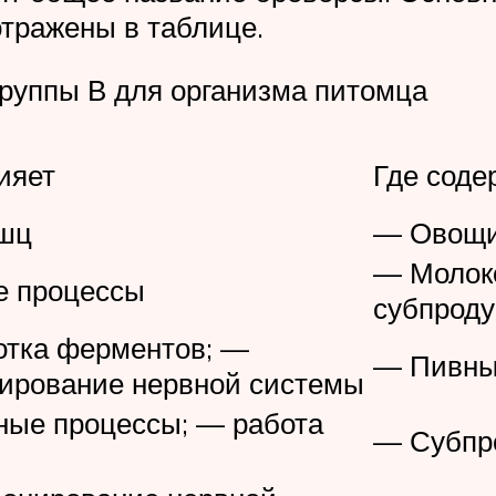
отражены в таблице.
руппы В для организма питомца
ияет
Где соде
шц
— Овощи
— Молок
 процессы
субпроду
тка ферментов; —
— Пивные
ирование нервной системы
ые процессы; — работа
— Субпро