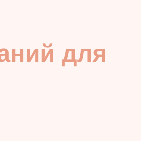
я
аний для