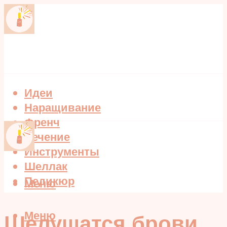
Идеи
Наращивание
Френч
Лечение
Инструменты
Шеллак
Педикюр
Меню
Меню
Шелушатся брови