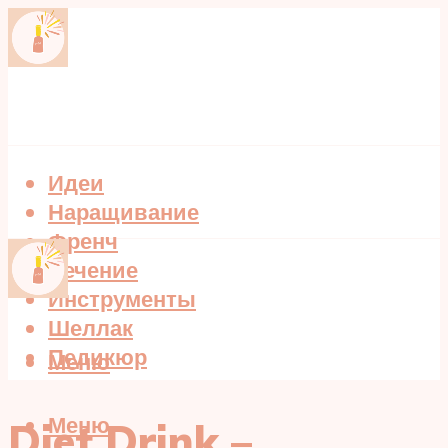
Идеи
Наращивание
Френч
Лечение
Инструменты
Шеллак
Педикюр
Меню
Меню
Diet Drink –