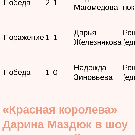
Победа
2-1
Магомедова
нок
Дарья
Ре
Поражение
1-1
Железнякова
(ед
Надежда
Ре
Победа
1-0
Зиновьева
(ед
«Красная королева»
Дарина Маздюк в шоу