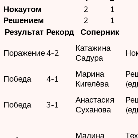
Нокаутом
2
1
Решением
2
1
Результат
Рекорд
Соперник
Катажина
Поражение
4-2
Нок
Садура
Марина
Ре
Победа
4-1
Кигелёва
(ед
Анастасия
Ре
Победа
3-1
Суханова
(ед
Мадина
Те