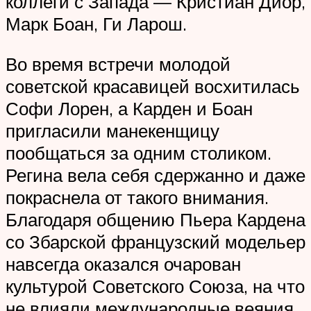
коллеги с Запада — Кристиан Диор,
Марк Боан, Ги Ларош.
Во время встречи молодой
советской красавицей восхитилась
Софи Лорен, а Карден и Боан
пригласили манекенщицу
пообщаться за одним столиком.
Регина вела себя сдержанно и даже
покраснела от такого внимания.
Благодаря общению Пьера Кардена
со Збарской французский модельер
навсегда оказался очарован
культурой Советского Союза, на что
не влияли международные веяния.