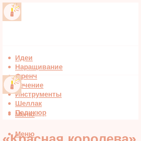
Идеи
Наращивание
Френч
Лечение
Инструменты
Шеллак
Педикюр
Меню
Меню
«Красная королева»