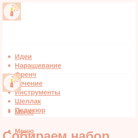
Идеи
Наращивание
Френч
Лечение
Инструменты
Шеллак
Педикюр
Меню
Меню
Собираем набор