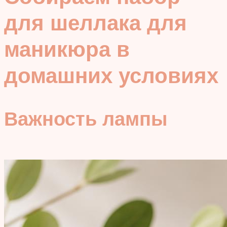
для шеллака для
маникюра в
домашних условиях
Важность лампы