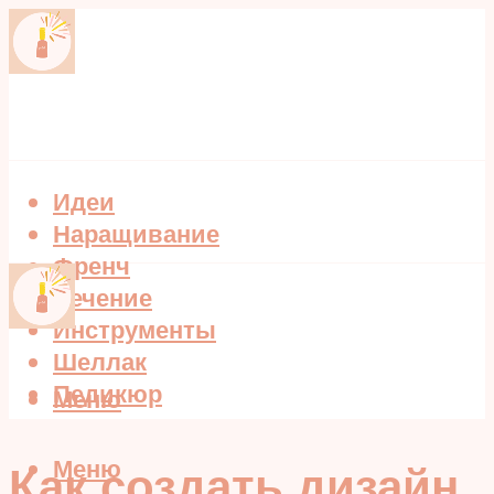
Идеи
Наращивание
Френч
Лечение
Инструменты
Шеллак
Педикюр
Меню
Меню
Как создать дизайн