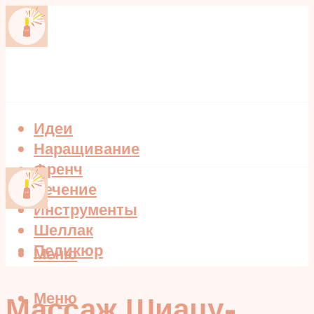
Идеи
Наращивание
Френч
Лечение
Инструменты
Шеллак
Педикюр
Меню
Меню
Массаж Шиацу-