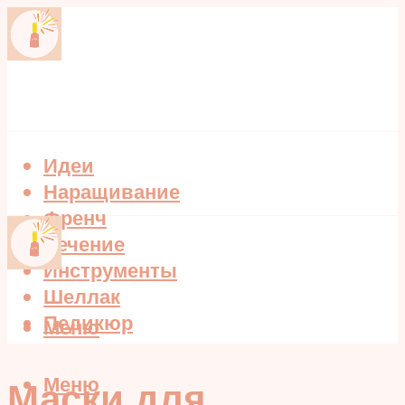
Идеи
Наращивание
Френч
Лечение
Инструменты
Шеллак
Педикюр
Меню
Меню
Маски для