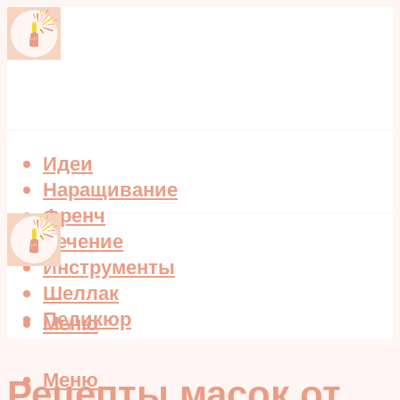
Идеи
Наращивание
Френч
Лечение
Инструменты
Шеллак
Педикюр
Меню
Меню
Рецепты масок от