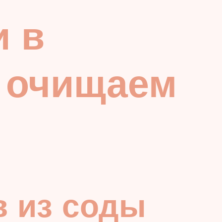
и в
 очищаем
 из соды