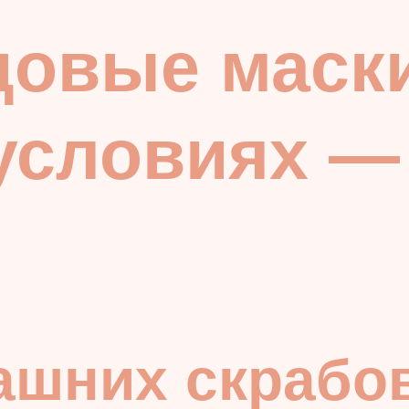
довые маск
условиях —
ашних скрабов