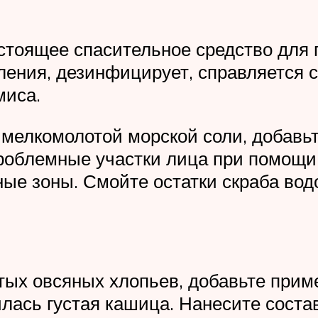
астоящее спасительное средство для
ления, дезинфицирует, справляется 
миса.
 мелкомолотой морской соли, добавьт
роблемные участки лица при помощи 
ые зоны. Смойте остатки скраба вод
отых овсяных хлопьев, добавьте приме
лась густая кашица. Нанесите состав 