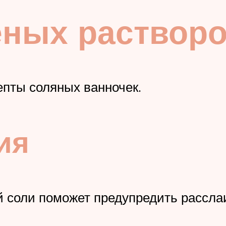
еных раствор
пты соляных ванночек.
ия
й соли поможет предупредить расслаи